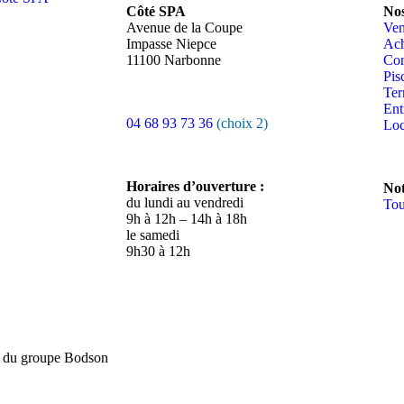
Côté SPA
Nos
Avenue de la Coupe
Ven
Impasse Niepce
Ach
11100 Narbonne
Con
Pis
Ter
Ent
04 68 93 73 36
(choix 2)
Loc
Horaires d’ouverture :
Not
du lundi au vendredi
Tou
9h à 12h – 14h à 18h
le samedi
9h30 à 12h
é du groupe Bodson