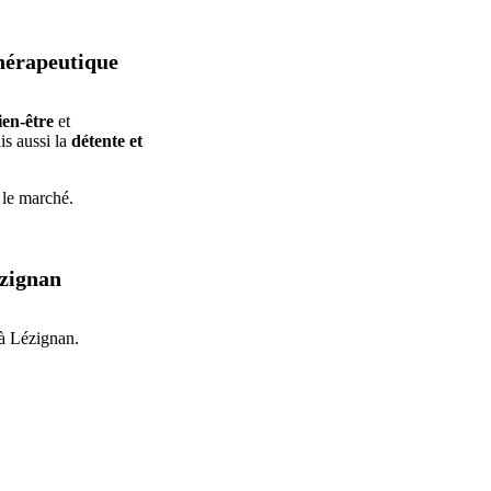
thérapeutique
ien-être
et
is aussi la
détente et
 le marché.
ézignan
à Lézignan.