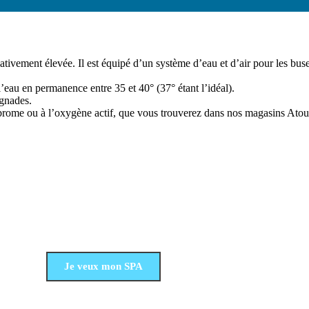
ativement élevée. Il est équipé d’un système d’eau et d’air pour les bu
l’eau en permanence entre 35 et 40° (37° étant l’idéal).
ignades.
 au brome ou à l’oxygène actif, que vous trouverez dans nos magasins Atou
Un projet SPA ?
Contactez-nous !
Je veux mon SPA