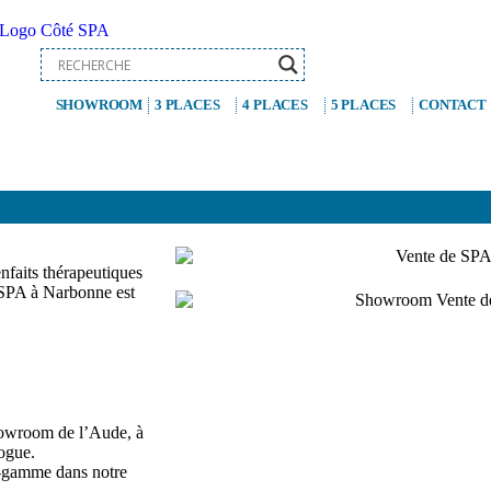
SHOWROOM
3 PLACES
4 PLACES
5 PLACES
CONTACT
enfaits thérapeutiques
 SPA à Narbonne est
howroom de l’Aude, à
ogue.
e-gamme dans notre