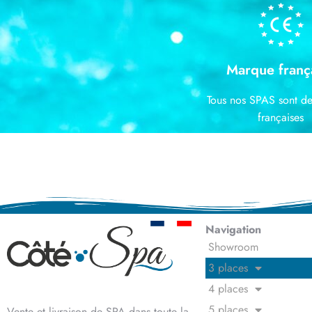
Marque franç
Tous nos SPAS sont d
françaises
Navigation
Showroom
3 places
4 places
5 places
Vente et livraison de SPA dans toute la