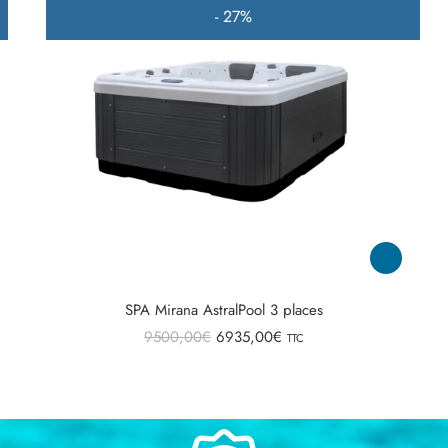
- 27%
SPA Mirana AstralPool 3 places
9500,00
€
6935,00
€
TTC