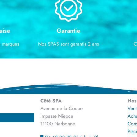
aise
Garantie
e marques
Nos SPAS sont garantis 2 ans
C
Côté SPA
Nos 
Avenue de la Coupe
Vent
Impasse Niepce
Ache
11100 Narbonne
Cons
Pisc