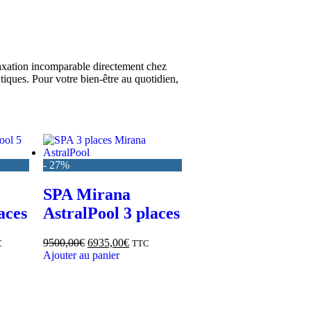
elaxation incomparable directement chez
iques. Pour votre bien-être au quotidien,
- 27%
SPA Mirana
aces
AstralPool 3 places
9500,00
€
6935,00
€
C
TTC
Ajouter au panier