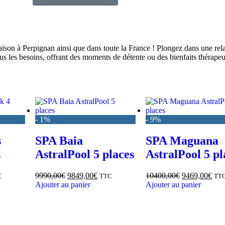
ivraison à Perpignan ainsi que dans toute la France ! Plongez dans une r
 les besoins, offrant des moments de détente ou des bienfaits thérapeut
- 1%
- 9%
s
SPA Baia
SPA Maguana
s
AstralPool 5 places
AstralPool 5 pl
9990,00
€
9849,00
€
10400,00
€
9469,00
€
C
TTC
TT
Ajouter au panier
Ajouter au panier