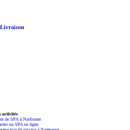
Livraison
ontactez-nous !
 activités
te de SPA à Narbonne
eter un SPA en ligne
struction de piscine à Narbonne