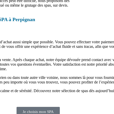
ccès peut être difficile, nous proposons des
qué ou même le grutage des spas, sur devis.
 SPA à Perpignan
d’achat aussi simple que possible. Vous pouvez effectuer votre paiement 
t de vous offrir une expérience d’achat fluide et sans tracas, afin que v
 la vente. Après chaque achat, notre équipe dévouée prend contact avec 
 toutes vos questions éventuelles. Votre satisfaction est notre priorité 
time.
en ou dans toute autre ville voisine, nous sommes là pour vous fournir 
ors peu importe où vous vous trouvez, vous pouvez profiter de l’expéri
calme et de sérénité. Découvrez notre sélection de spas dès aujourd’hui
Je choisis mon SPA