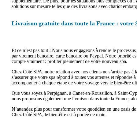
supplémentaire. De plus, pour les situations plus complexes où l’a
solutions sur mesure telles que des livraisons avec chariot embar
Livraison gratuite dans toute la France : votre
Et ce n’est pas tout ! Nous nous engageons à rendre le processus 
par virement bancaire, carte bancaire ou Paypal. Notre priorité es
compte vraiment : profiter pleinement de votre nouveau spa.
Chez Côté SPA, notre relation avec nos clients ne s’arrête pas à
s’assurer que votre spa répond à toutes vos attentes et répondre à
accompagner à chaque étape de votre voyage vers le bien-être ul
Que vous soyez à Perpignan, à Canet-en-Roussillon, à Saint-Cypri
nous proposons également une livraison dans toute la France, al
N’attendez plus pour transformer votre quotidien en une oasis de 
Chez Côté SPA, le bien-être est à portée de main.