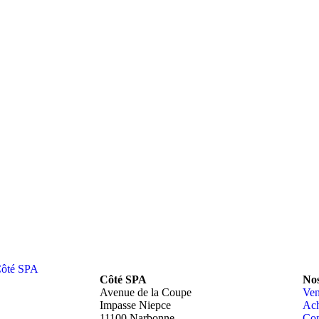
aise
Garantie
e marques
Nos SPAS sont garantis 2 ans
C
Côté SPA
Nos
Avenue de la Coupe
Ven
Impasse Niepce
Ach
11100 Narbonne
Con