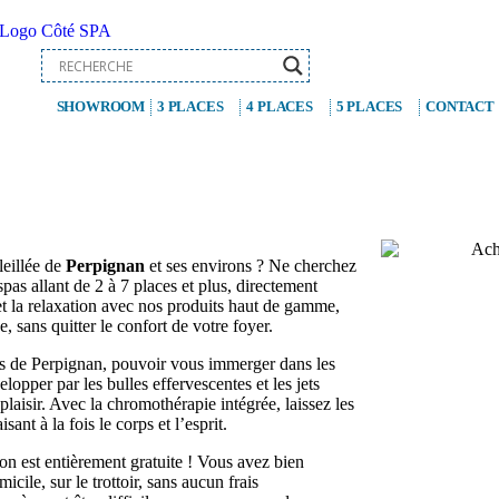
SHOWROOM
3 PLACES
4 PLACES
5 PLACES
CONTACT
leillée de
Perpignan
et ses environs ? Ne cherchez
as allant de 2 à 7 places et plus, directement
 et la relaxation avec nos produits haut de gamme,
, sans quitter le confort de votre foyer.
es de Perpignan, pouvoir vous immerger dans les
pper par les bulles effervescentes et les jets
laisir. Avec la chromothérapie intégrée, laissez les
ant à la fois le corps et l’esprit.
son est entièrement gratuite ! Vous avez bien
ile, sur le trottoir, sans aucun frais