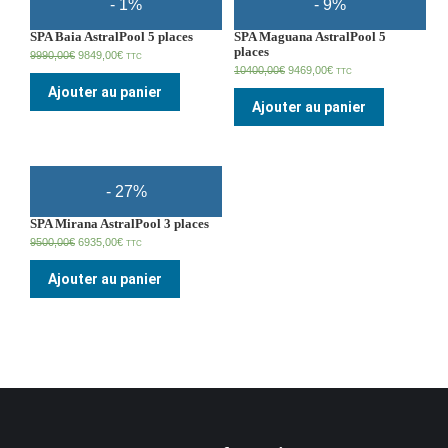
- 1%
- 9%
SPA Baia AstralPool 5 places
SPA Maguana AstralPool 5
places
9990,00
€
9849,00
€
TTC
10400,00
€
9469,00
€
TTC
Ajouter au panier
Ajouter au panier
- 27%
SPA Mirana AstralPool 3 places
9500,00
€
6935,00
€
TTC
Ajouter au panier