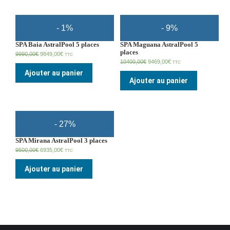
- 1%
- 9%
SPA Baia AstralPool 5 places
SPA Maguana AstralPool 5
places
9990,00
€
9849,00
€
TTC
10400,00
€
9469,00
€
TTC
Ajouter au panier
Ajouter au panier
- 27%
SPA Mirana AstralPool 3 places
9500,00
€
6935,00
€
TTC
Ajouter au panier