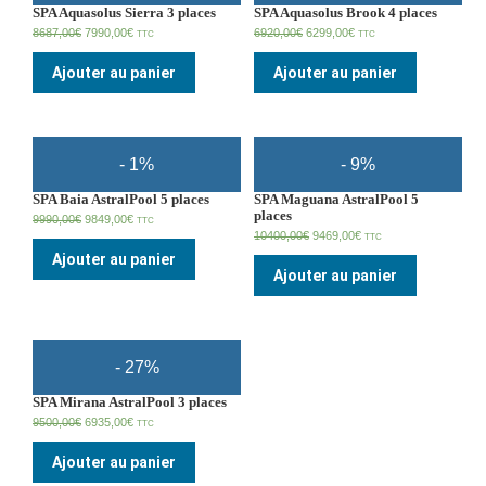
SPA Aquasolus Sierra 3 places
SPA Aquasolus Brook 4 places
8687,00
€
7990,00
€
6920,00
€
6299,00
€
TTC
TTC
Ajouter au panier
Ajouter au panier
- 1%
- 9%
SPA Baia AstralPool 5 places
SPA Maguana AstralPool 5
places
9990,00
€
9849,00
€
TTC
10400,00
€
9469,00
€
TTC
Ajouter au panier
Ajouter au panier
- 27%
SPA Mirana AstralPool 3 places
9500,00
€
6935,00
€
TTC
Ajouter au panier